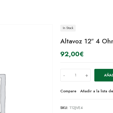
In Stock
Altavoz 12″ 4 Oh
92,00
€
-
+
AÑAD
Compare
Añadir a la lista 
SKU:
112JVE4