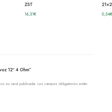
ZST
21×2
16,31
€
0,54
€
tavoz 12″ 4 Ohm”
ico no será publicada.
Los campos obligatorios están