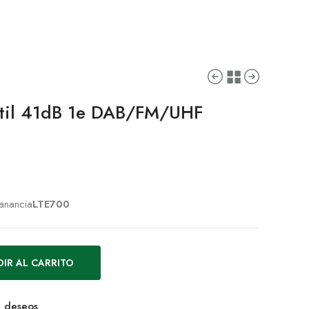
stil 41dB 1e DAB/FM/UHF
ganancia
LTE700
IR AL CARRITO
de deseos