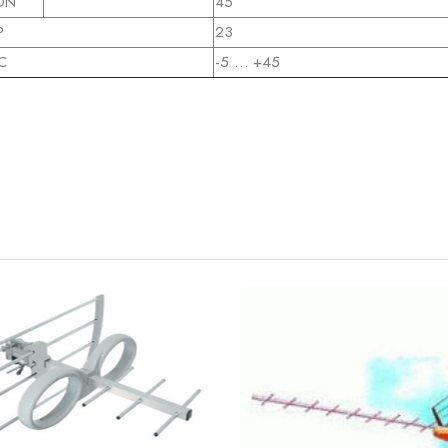
ON
45
P
23
C
-5 … +45