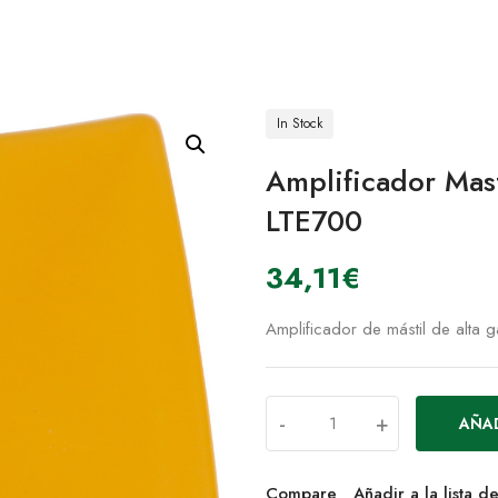
In Stock
Amplificador Ma
LTE700
34,11
€
Amplificador de mástil de alta 
-
+
AÑAD
Compare
Añadir a la lista 