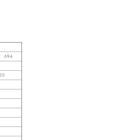
… 694
20