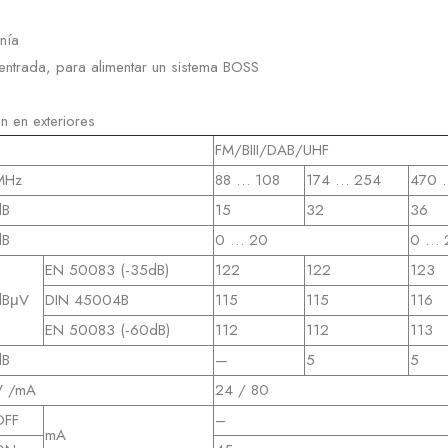
nía
entrada, para alimentar un sistema BOSS
n en exteriores
FM/BIII/DAB/UHF
MHz
88 … 108
174 … 254
470 
dB
15
32
36
dB
0 … 20
0 … 
EN 50083 (-35dB)
122
122
123
dBμV
DIN 45004B
115
115
116
EN 50083 (-60dB)
112
112
113
dB
—
5
5
V /mA
24 / 80
OFF
–
mA