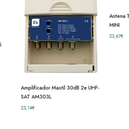
Antena 
MINI
23,67
€
S
Amplificador Mastil 30dB 2e UHF-
SAT AM303L
23,14
€