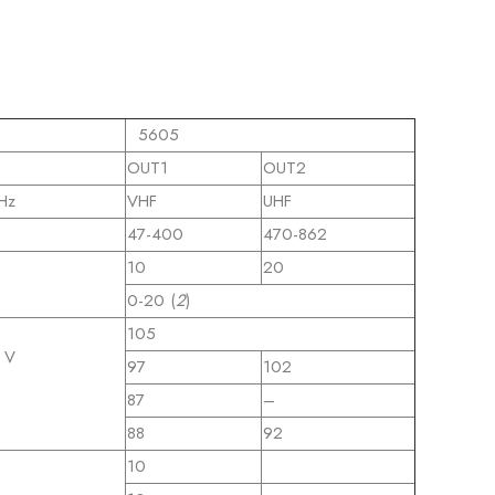
5605
OUT1
OUT2
Hz
VHF
UHF
47-400
470-862
10
20
0-20 (
2
)
105
 V
97
102
87
–
88
92
10