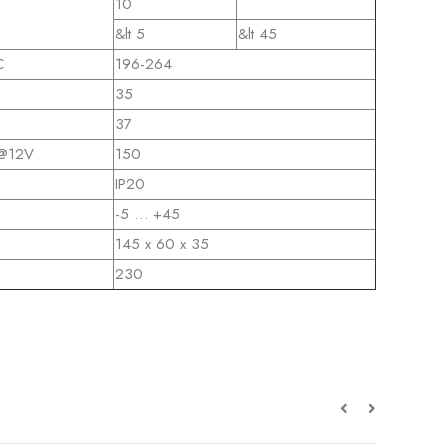
10
&lt 5
&lt 45
C
196-264
35
37
@12V
150
IP20
-5 … +45
145 x 60 x 35
230