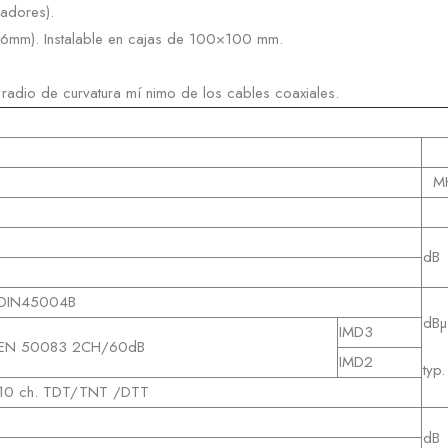
adores).
mm). Instalable en cajas de 100×100 mm.
l radio de curvatura mí nimo de los cables coaxiales.
M
dB
DIN45004B
dBµ
IMD3
EN 50083 2CH/60dB
IMD2
typ.
10 ch. TDT/TNT /DTT
dB