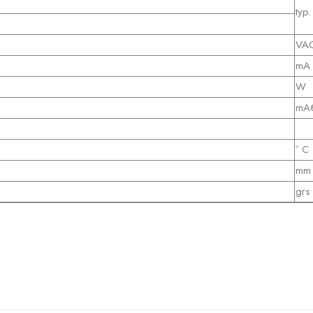
typ.
VA
mA
W
mA
º C
mm
grs