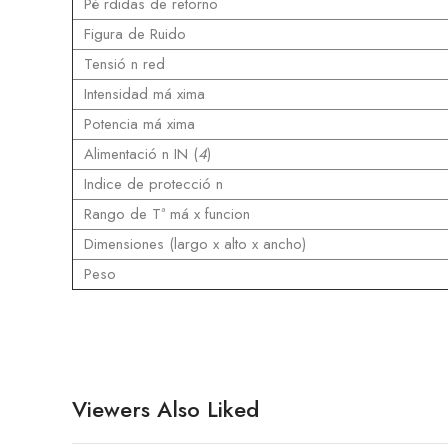
Pé rdidas de retorno
Figura de Ruido
Tensió n red
Intensidad má xima
Potencia má xima
Alimentació n IN (
4
)
Indice de protecció n
Rango de Tª má x funcion
Dimensiones (largo x alto x ancho)
Peso
Viewers Also Liked