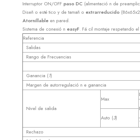
Interruptor ON/OFF
paso DC
(alimentació n de preamplic
Diseñ o esté tico y de tamañ o
extrarreducido
(86x65x26
Atornillable
en pared.
Sistema de conexió n
easyF
. Fá cil montaje respetando e
Referencia
Salidas
Rango de Frecuencias
Ganancia (
1
)
Margen de autorregulació n e ganancia
Max
Nivel de salida
Auto (
3
)
Rechazo