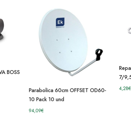
Repa
OVA BOSS
7/9,
4,28
€
Parabolica 60cm OFFSET OD60-
10 Pack 10 und
94,09
€