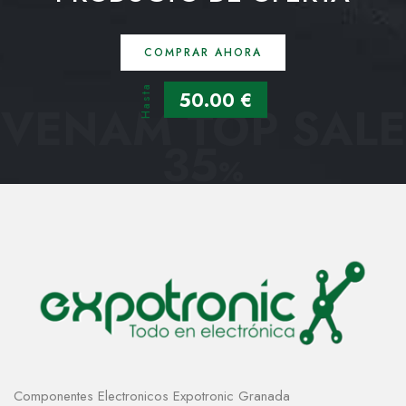
COMPRAR AHORA
Hasta
50.00 €
VENAM TOP SALE
35
%
Componentes Electronicos Expotronic Granada