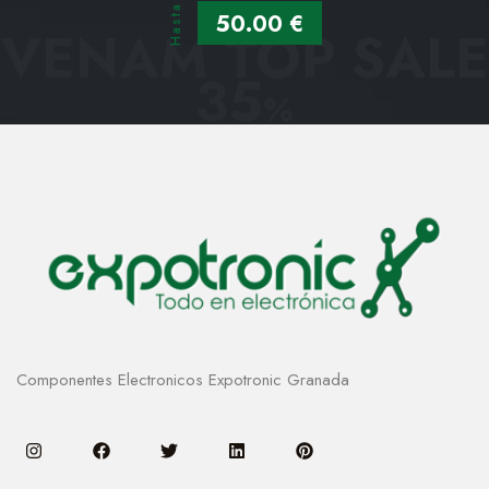
Hasta
50.00 €
VENAM TOP SALE
35
%
Componentes Electronicos Expotronic Granada