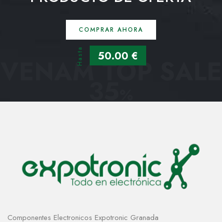
COMPRAR AHORA
Hasta
50.00 €
VENAM TOP SALE
35
%
Componentes Electronicos Expotronic Granada