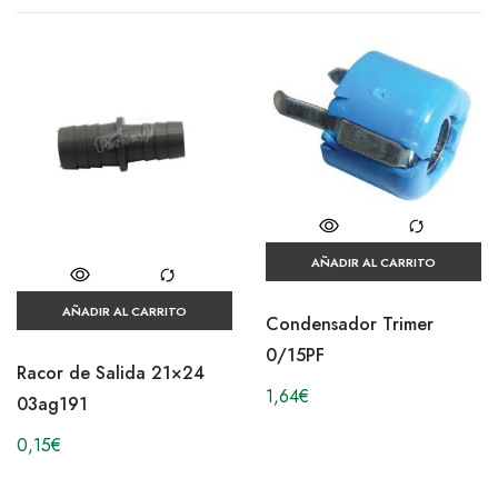
AÑADIR AL CARRITO
AÑADIR AL CARRITO
Condensador Trimer
0/15PF
Racor de Salida 21×24
1,64
€
03ag191
0,15
€