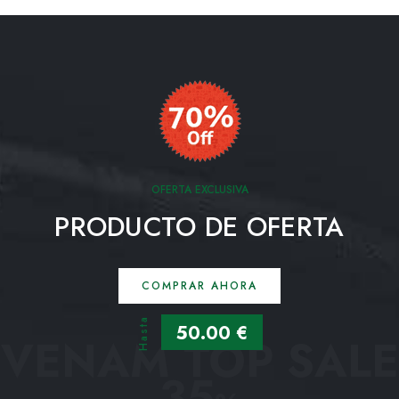
OFERTA EXCLUSIVA
PRODUCTO DE OFERTA
COMPRAR AHORA
Hasta
50.00 €
VENAM TOP SALE
35