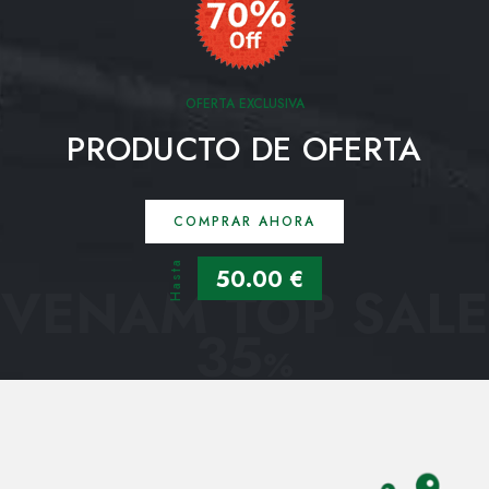
OFERTA EXCLUSIVA
PRODUCTO DE OFERTA
COMPRAR AHORA
Hasta
50.00 €
VENAM TOP SALE
35
%