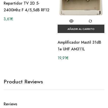
Repartidor TV 2D 5-
2400Mhz F 4/5,5dB RF12
3,61
€
AÑADIR AL CARRITO
Amplificador Mastil 31dB
1e UHF AM311L
19,91
€
Product Reviews
Reviews