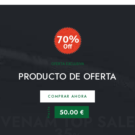
OFERTA EXCLUSIVA
PRODUCTO DE OFERTA
COMPRAR AHORA
Hasta
50.00 €
VENAM TOP SALE
35