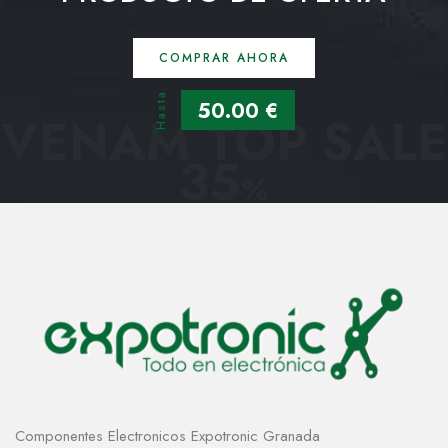
COMPRAR AHORA
Hasta
50.00 €
VENAM TOP SALE
35
%
Componentes Electronicos Expotronic Granada