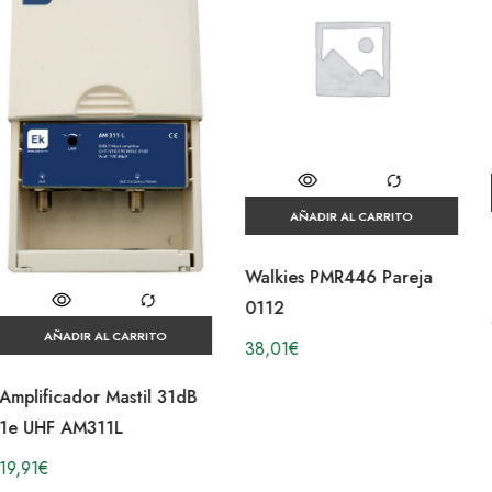
AÑADIR AL CARRITO
AÑADIR AL CARRITO
Parabolica 60cm OFFSET
Walkies PMR446 Pareja
OD60-10 Pack 10 und
0112
94,09
€
38,01
€