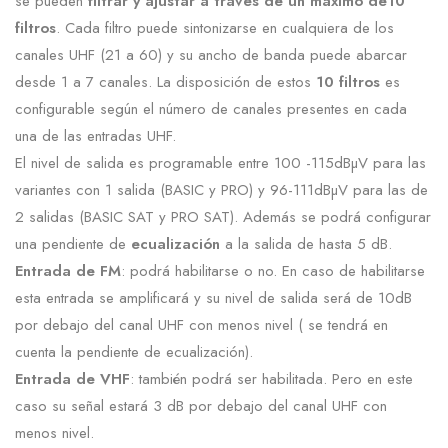
se pueden
filtrar y ajustar a través de un máximo de10
filtros
. Cada filtro puede sintonizarse en cualquiera de los
canales UHF (21 a 60) y su ancho de banda puede abarcar
desde 1 a 7 canales. La disposición de estos
10 filtros
es
configurable según el número de canales presentes en cada
una de las entradas UHF.
El nivel de salida es programable entre 100 -115dBµV para las
variantes con 1 salida (BASIC y PRO) y 96-111dBµV para las de
2 salidas (BASIC SAT y PRO SAT). Además se podrá configurar
una pendiente de
ecualización
a la salida de hasta 5 dB.
Entrada de FM
: podrá habilitarse o no. En caso de habilitarse
esta entrada se amplificará y su nivel de salida será de 10dB
por debajo del canal UHF con menos nivel ( se tendrá en
cuenta la pendiente de ecualización).
Entrada de VHF
: también podrá ser habilitada. Pero en este
caso su señal estará 3 dB por debajo del canal UHF con
menos nivel.