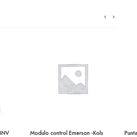
3NV
Modulo control Emerson -Kols
Punt