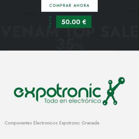
COMPRAR AHORA
Hasta
50.00 €
VENAM TOP SALE
35
%
Componentes Electronicos Expotronic Granada