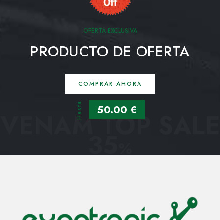
OFERTA EXCLUSIVA
PRODUCTO DE OFERTA
COMPRAR AHORA
Hasta
50.00 €
VENAM TOP SALE
35
%