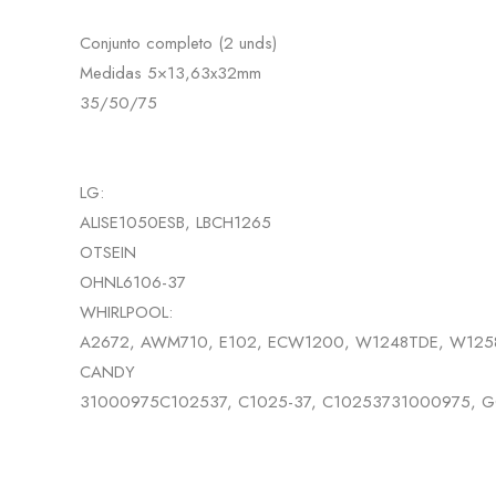
Conjunto completo (2 unds)
Medidas 5×13,63x32mm
35/50/75
LG:
ALISE1050ESB, LBCH1265
OTSEIN
OHNL6106-37
WHIRLPOOL:
A2672, AWM710, E102, ECW1200, W1248TDE, W12
CANDY
31000975C102537, C1025-37, C10253731000975, GO