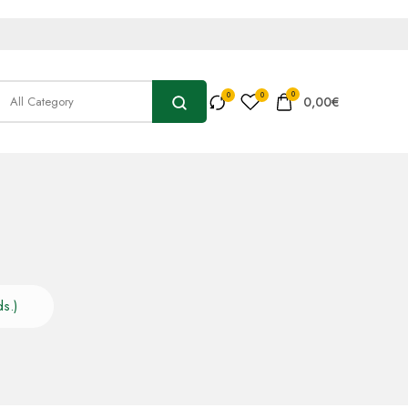
0
0,00
€
s.)