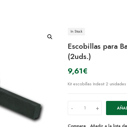
In Stock
Escobillas para B
(2uds.)
9,61
€
Kit escobillas Indesit 2 unidades
-
+
AÑAD
Compare
Añadir a la lista 