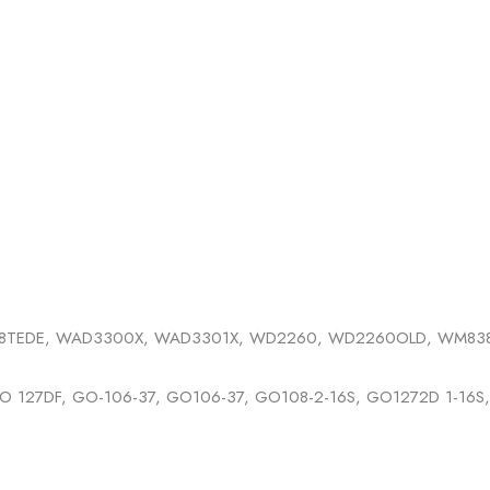
58TEDE, WAD3300X, WAD3301X, WD2260, WD2260OLD, WM83
 127DF, GO-106-37, GO106-37, GO108-2-16S, GO1272D 1-16S