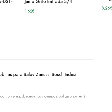
5-DST-
Junta Grifo Entrada 3/4
8,26
€
1,62
€
cobillas para Balay Zanussi Bosch Indesit
ico no será publicada.
Los campos obligatorios están