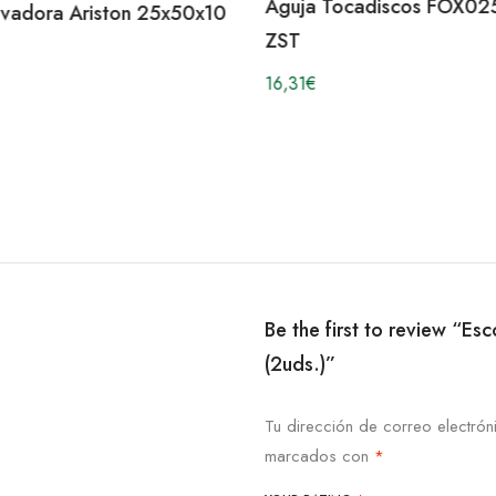
Aguja Tocadiscos FOX02
avadora Ariston 25x50x10
ZST
16,31
€
Be the first to review “Es
(2uds.)”
Tu dirección de correo electrón
marcados con
*