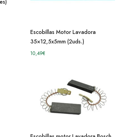
es)
Escobillas Motor Lavadora
35×12,5x5mm (2uds.)
10,49
€
Escobillas motor Lavadora Bosch