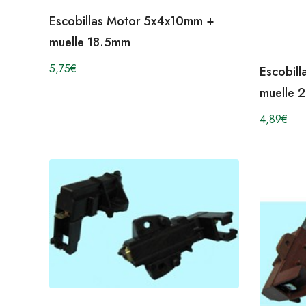
Escobillas Motor 5x4x10mm +
muelle 18.5mm
5,75
€
Escobil
muelle 
4,89
€