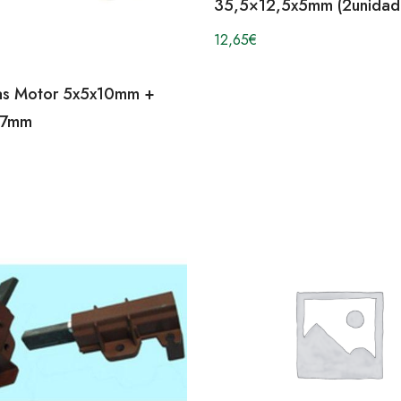
35,5×12,5x5mm (2unidad
12,65
€
las Motor 5x5x10mm +
27mm