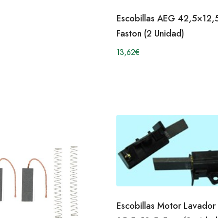
Escobillas AEG 42,5×12
Faston (2 Unidad)
13,62
€
Escobillas Motor Lavador