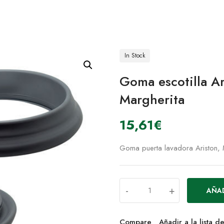
In Stock
Goma escotilla A
Margherita
15,61
€
Goma puerta lavadora Ariston,
-
+
AÑAD
Compare
Añadir a la lista 