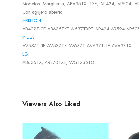
Modelos: Margherita, AB635TX, TXE, AR424, AR524, A
Con agujero abierto.
ARISTON:
AB422T-2E AB635TXE AI537TXPT AR424 AR524 AR52
INDESIT
:
AV537T-1E AV537TX AV637T AV637T-1E AV637TX
LG
:
AB636TX, AR870TXE, WG1235TO
Viewers Also Liked