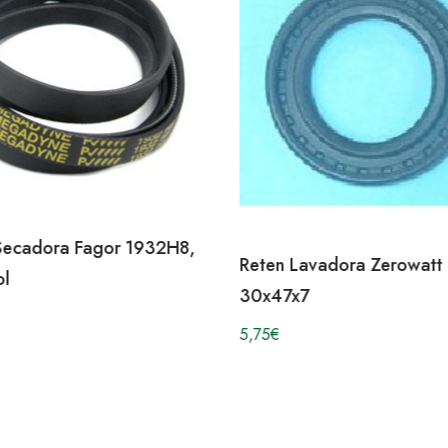
Secadora Fagor 1932H8,
Reten Lavadora Zerowatt
ol
30x47x7
5,75
€