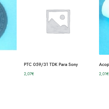
PTC 059/31 TDK Para Sony
Acop
2,07
€
2,01
€