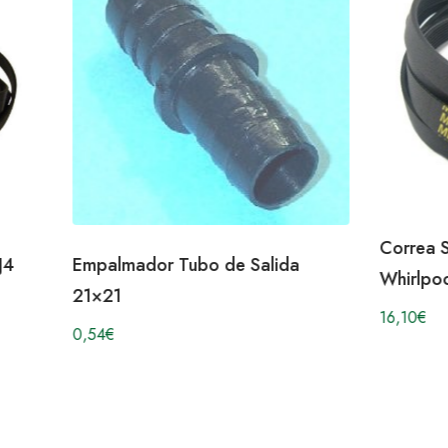
Correa 
J4
Empalmador Tubo de Salida
Whirlpo
21×21
16,10
€
0,54
€