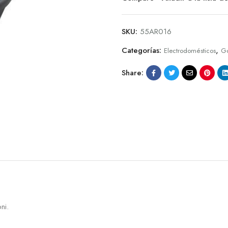
SKU:
55AR016
Categorías:
,
Electrodomésticos
Go
Share:
ni.