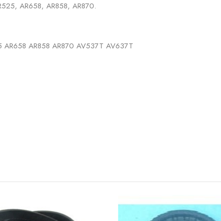
R525, AR658, AR858, AR870.
5 AR658 AR858 AR870 AV537T AV637T