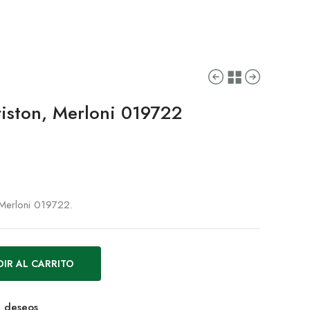
riston, Merloni 019722
 Merloni 019722.
IR AL CARRITO
de deseos