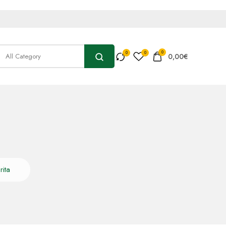
0
0,00
€
ita