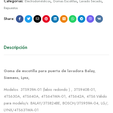
Categorías:
,
,
,
Electrodomésticos
Gomas Escotillas
Lavado Secado
Repuestos
Share:
Descripción
Goma de escotilla para puerta de lavadora Balay,
Siemens, Lynx,
Modelos: 3TS939A-01 (labio redondo ) , 3TS940B-01,
4TS630A, 4TS640A, 4TS641WA-01, 4TS642A, 4TS6.Válido
para modelo/s: BALAY/3TS824BE, BOSCH/3TS959A-04, LG/,
LYNX/4TS631WA-01