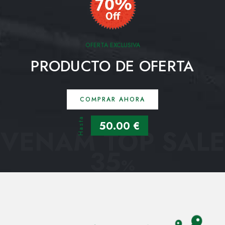
OFERTA EXCLUSIVA
PRODUCTO DE OFERTA
COMPRAR AHORA
Hasta
50.00 €
VENAM TOP SALE
35
%