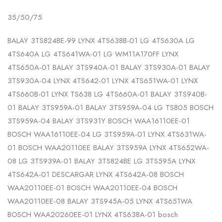
35/50/75
BALAY 3TS824BE-99 LYNX 4TS638B-01 LG 4TS630A LG
4TS640A LG 4TS641WA-01 LG WM11A170FF LYNX
4TS650A-01 BALAY 3TS940A-01 BALAY 3TS930A-01 BALAY
3TS930A-04 LYNX 4TS642-01 LYNX 4TS651WA-01 LYNX
4TS660B-01 LYNX TS638 LG 4TS660A-01 BALAY 3TS940B-
01 BALAY 3TS959A-01 BALAY 3TS959A-04 LG TS805 BOSCH
3TS959A-04 BALAY 3TS931Y BOSCH WAA16110EE-01
BOSCH WAA16110EE-04 LG 3TS959A-01 LYNX 4TS631WA-
01 BOSCH WAA20110EE BALAY 3TS959A LYNX 4TS652WA-
08 LG 3TS939A-01 BALAY 3TS824BE LG 3TS595A LYNX
4TS642A-01 DESCARGAR LYNX 4TS642A-08 BOSCH
WAA20110EE-01 BOSCH WAA20110EE-04 BOSCH
WAA20110EE-08 BALAY 3TS945A-05 LYNX 4TS651WA
BOSCH WAA20260EE-01 LYNX 4TS638A-01 bosch