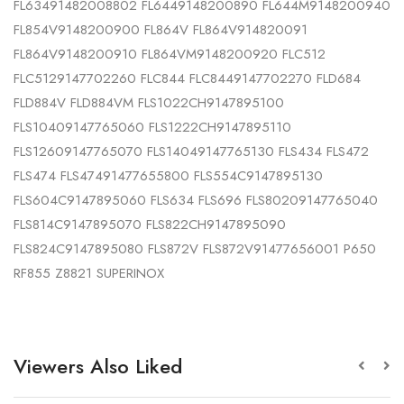
FL63491482008802 FL6449148200890 FL644M9148200940
FL854V9148200900 FL864V FL864V914820091
FL864V9148200910 FL864VM9148200920 FLC512
FLC5129147702260 FLC844 FLC8449147702270 FLD684
FLD884V FLD884VM FLS1022CH9147895100
FLS10409147765060 FLS1222CH9147895110
FLS12609147765070 FLS14049147765130 FLS434 FLS472
FLS474 FLS47491477655800 FLS554C9147895130
FLS604C9147895060 FLS634 FLS696 FLS80209147765040
FLS814C9147895070 FLS822CH9147895090
FLS824C9147895080 FLS872V FLS872V91477656001 P650
RF855 Z8821 SUPERINOX
Viewers Also Liked