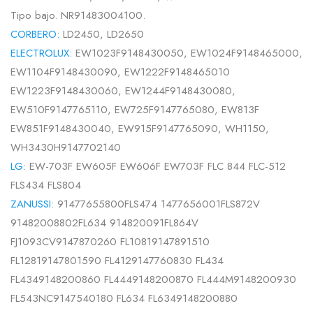
Tipo bajo. NR91483004100.
CORBERO:
LD2450, LD2650
ELECTROLUX:
EW1023F9148430050, EW1024F9148465000,
EW1104F9148430090, EW1222F9148465010
EW1223F9148430060, EW1244F9148430080,
EW510F9147765110, EW725F9147765080, EW813F
EW851F9148430040, EW915F9147765090, WH1150,
WH3430H9147702140
LG:
EW-703F EW605F EW606F EW703F FLC 844 FLC-512
FLS434 FLS804
ZANUSSI:
91477655800FLS474 1477656001FLS872V
91482008802FL634 914820091FL864V
FJ1093CV9147870260 FL10819147891510
FL12819147801590 FL4129147760830 FL434
FL4349148200860 FL4449148200870 FL444M9148200930
FL543NC9147540180 FL634 FL6349148200880