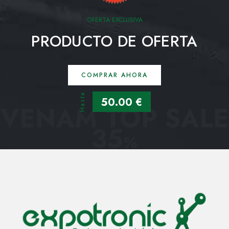
OFERTA EXCLUSIVA
PRODUCTO DE OFERTA
COMPRAR AHORA
Hasta
50.00 €
VENAM TOP SALE
35
%