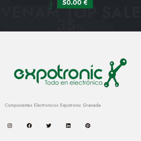
Hasta
50.00 €
VENAM TOP SALE
35
%
Componentes Electronicos Expotronic Granada