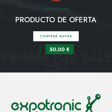
OFERTA EXCLUSIVA
PRODUCTO DE OFERTA
COMPRAR AHORA
Hasta
50.00 €
VENAM TOP SALE
35
%