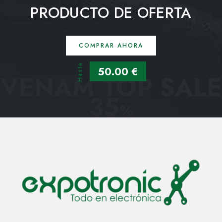
PRODUCTO DE OFERTA
COMPRAR AHORA
Hasta
50.00 €
VENAM TOP SALE
35
%