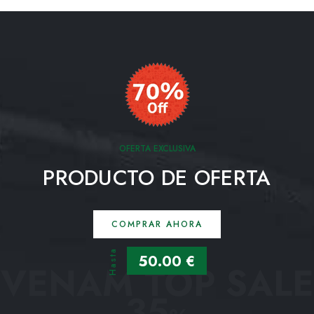
OFERTA EXCLUSIVA
PRODUCTO DE OFERTA
COMPRAR AHORA
Hasta
50.00 €
VENAM TOP SALE
35