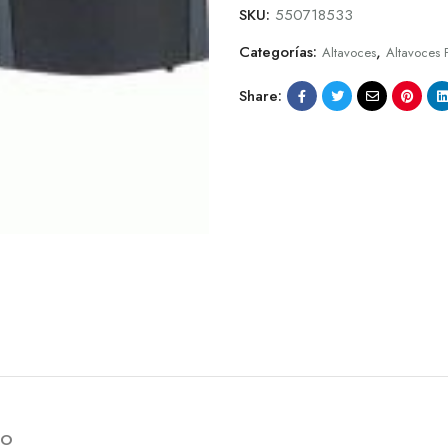
SKU:
550718533
Categorías:
,
Altavoces
Altavoces 
Share:
RO