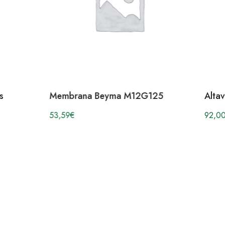
s
Membrana Beyma M12G125
Alta
53,59
€
92,0