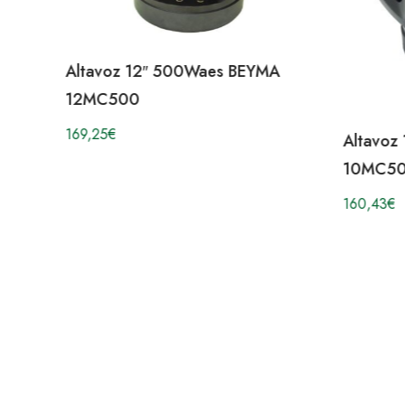
Altavoz 12″ 500Waes BEYMA
0
12MC500
169,25
€
Altavoz
10MC5
160,43
€