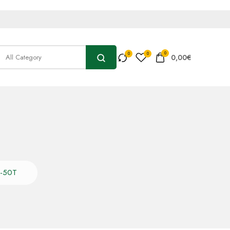
0
0,00
€
F-50T