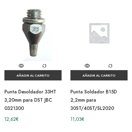
AÑADIR AL CARRITO
AÑADIR AL CARRITO
Punta Desoldador 33HT
Punta Soldador B15D
3,20mm para DST JBC
2,2mm para
0321300
30ST/40ST/SL2020
12,62
€
11,03
€