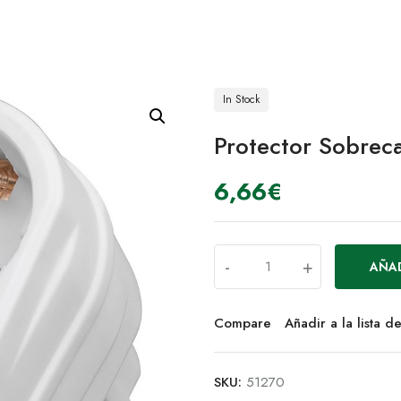
In Stock
Protector Sobreca
6,66
€
-
+
AÑAD
Compare
Añadir a la lista 
SKU:
51270