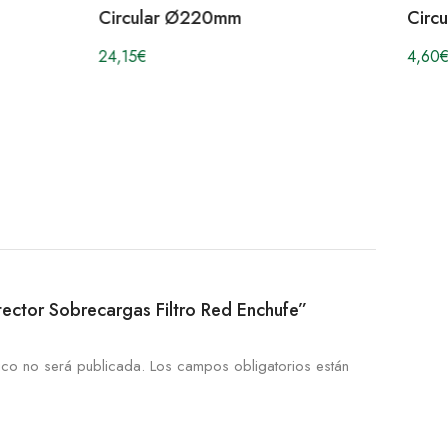
Circular Ø220mm
Circ
24,15
€
4,60
€
otector Sobrecargas Filtro Red Enchufe”
ico no será publicada.
Los campos obligatorios están