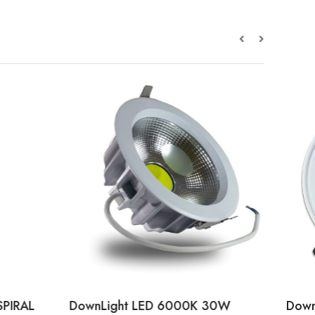
SPIRAL
DownLight LED 6000K 30W
Down