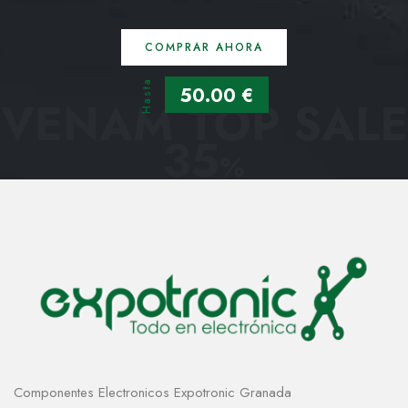
COMPRAR AHORA
Hasta
50.00 €
VENAM TOP SALE
35
%
Componentes Electronicos Expotronic Granada