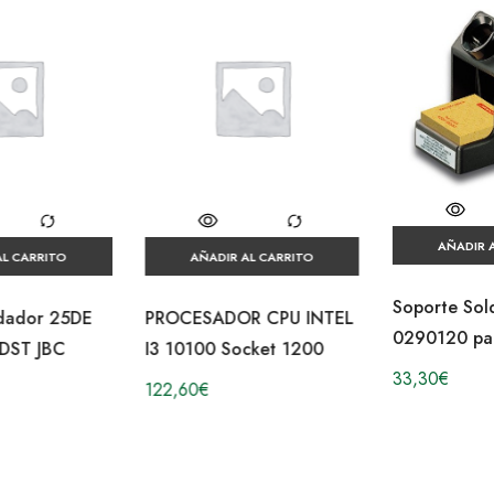
AÑADIR AL CARRITO
AÑADIR AL CARRITO
Soporte Soldador TS120
PROCESADOR CPU INTEL
0290120 para 55N JBC
I3 10100 Socket 1200
33,30
€
122,60
€