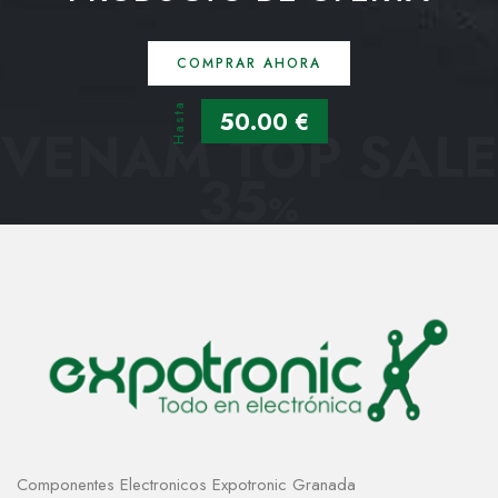
COMPRAR AHORA
Hasta
50.00 €
VENAM TOP SALE
35
%
Componentes Electronicos Expotronic Granada