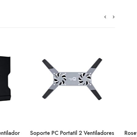
ntilador
Soporte PC Portatil 2 Ventiladores
Roset