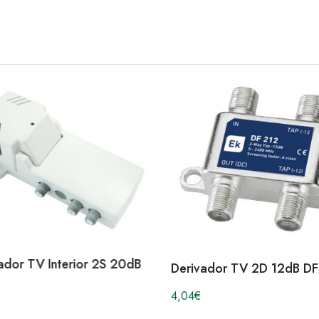
ador TV Interior 2S 20dB
Derivador TV 2D 12dB D
4,04
€