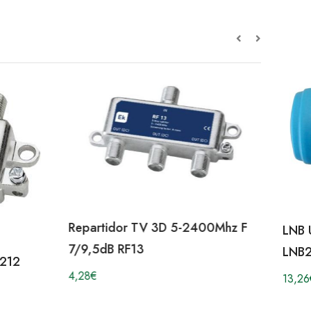
Repartidor TV 3D 5-2400Mhz F
LNB 
7/9,5dB RF13
LNB2
F212
4,28
€
13,26