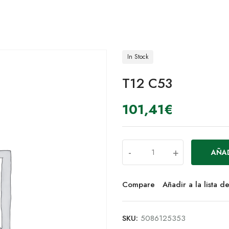
In Stock
T12 C53
101,41
€
-
+
AÑAD
Compare
Añadir a la lista 
SKU:
5086125353