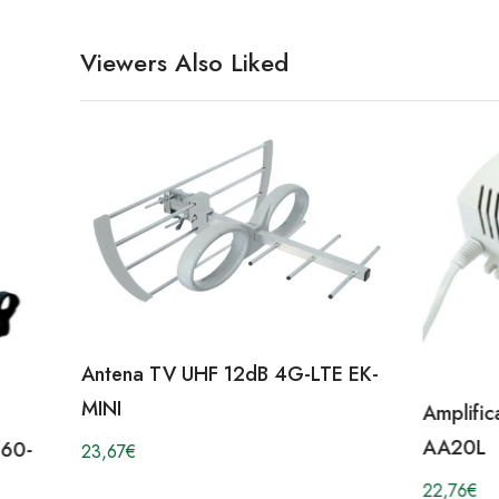
Viewers Also Liked
Antena TV UHF 12dB 4G-LTE EK-
MINI
Amplific
AA20L
D60-
23,67
€
22,76
€