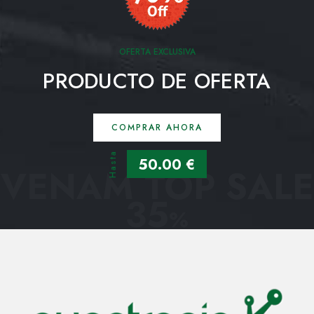
OFERTA EXCLUSIVA
PRODUCTO DE OFERTA
COMPRAR AHORA
Hasta
50.00 €
VENAM TOP SALE
35
%