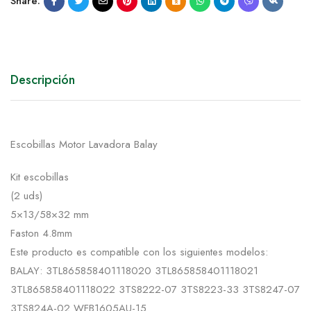
Share:
Descripción
Escobillas Motor Lavadora Balay
Kit escobillas
(2 uds)
5×13/58×32 mm
Faston 4.8mm
Este producto es compatible con los siguientes modelos:
BALAY: 3TL865858401118020 3TL865858401118021
3TL865858401118022 3TS8222-07 3TS8223-33 3TS8247-07
3TS824A-02 WFB1605AU-15