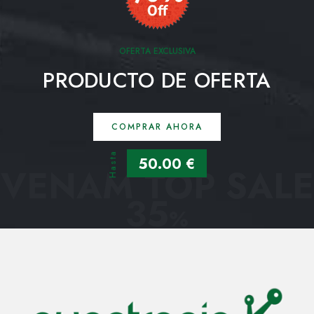
OFERTA EXCLUSIVA
PRODUCTO DE OFERTA
COMPRAR AHORA
Hasta
50.00 €
VENAM TOP SALE
35
%