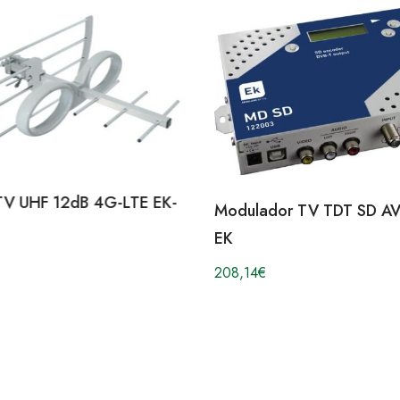
TV UHF 12dB 4G-LTE EK-
Modulador TV TDT SD A
EK
208,14
€