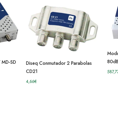
Modu
80d
V MD-SD
Diseq Conmutador 2 Parabolas
CD21
587,7
4,66
€