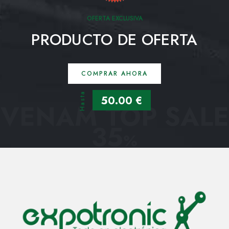
OFERTA EXCLUSIVA
PRODUCTO DE OFERTA
COMPRAR AHORA
Hasta
50.00 €
VENAM TOP SALE
35
%