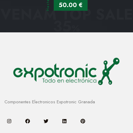
Hasta
50.00 €
VENAM TOP SALE
35
%
Componentes Electronicos Expotronic Granada