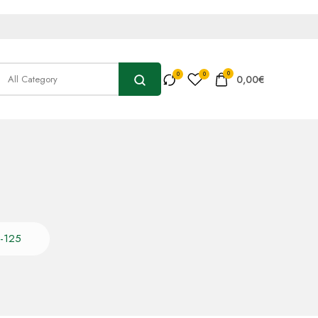
0
0,00
€
C-125