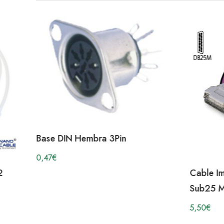
Base DIN Hembra 3Pin
0,47
€
2
Cable I
Sub25 
5,50
€