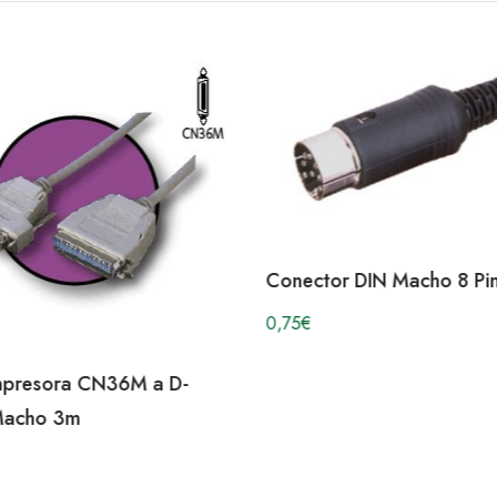
Conector DIN Macho 8 Pi
0,75
€
mpresora CN36M a D-
Macho 3m