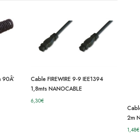
n 90Âº
Cable FIREWIRE 9-9 IEE1394
1,8mts NANOCABLE
6,30
€
Cabl
2m 
1,48
€