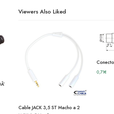
Viewers Also Liked
Conecto
0,71
€
0Âº
Cable JACK 3,5 ST Macho a 2