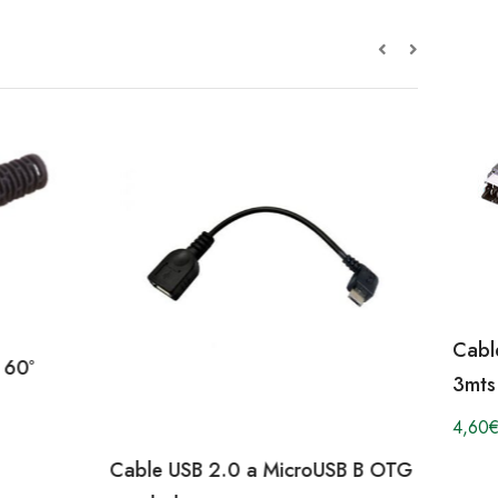
Cabl
 60º
3mts
4,60
€
Cable USB 2.0 a MicroUSB B OTG