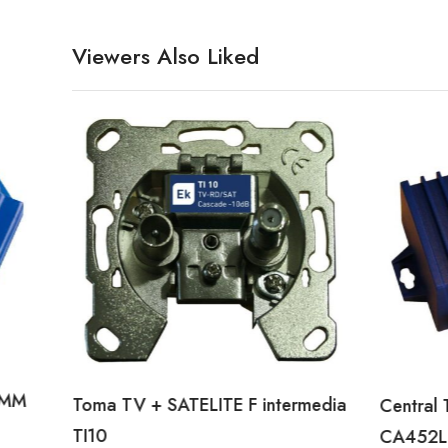
Viewers Also Liked
PMM
Toma TV + SATELITE F intermedia
Central
TI10
CA452L