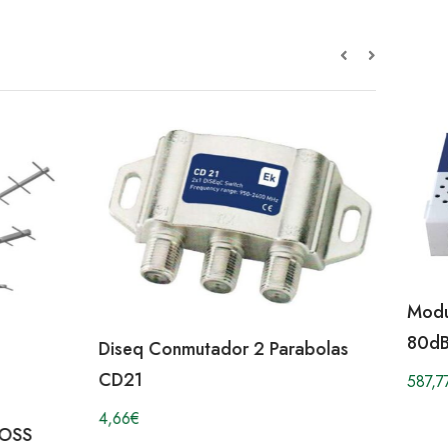
Modu
80d
Diseq Conmutador 2 Parabolas
CD21
587,7
4,66
€
BOSS