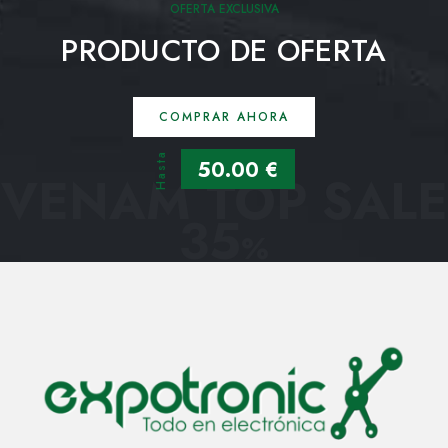
OFERTA EXCLUSIVA
PRODUCTO DE OFERTA
COMPRAR AHORA
Hasta
50.00 €
VENAM TOP SALE
35
%