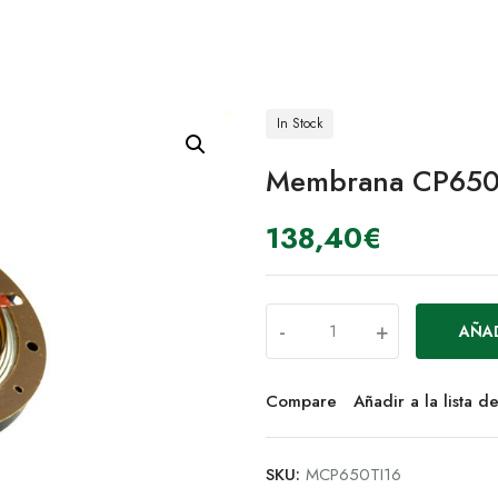
In Stock
Membrana CP650
138,40
€
-
+
AÑAD
Compare
Añadir a la lista 
SKU:
MCP650TI16