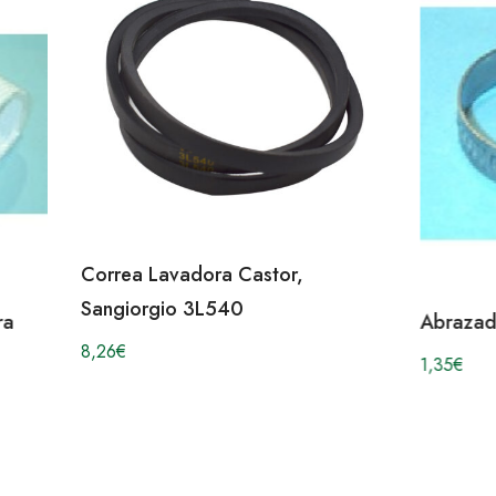
Correa Lavadora Castor,
Sangiorgio 3L540
ra
Abrazad
8,26
€
1,35
€