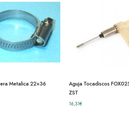
era Metalica 22×36
Aguja Tocadiscos FOX02
ZST
16,31
€